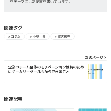
をテーマにした記事を書いています。
関連タグ
コラム
中堅社員
接客販売
投
次のページ
稿
企業のチーム全体のモチベーション維持のため
にチームリーダーが今からできること
ナ
ビ
ゲ
ー
関連記事
シ