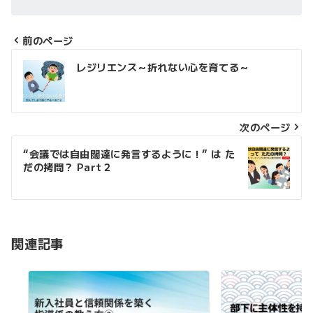
前のページ
投
レジリエンス～折れない心を育てる～
稿
ナ
次のページ
ビ
ゲ
“会議では自由闊達に発言するように！” は た
だの拷問？ Part２
ー
シ
ョ
関連記事
ン