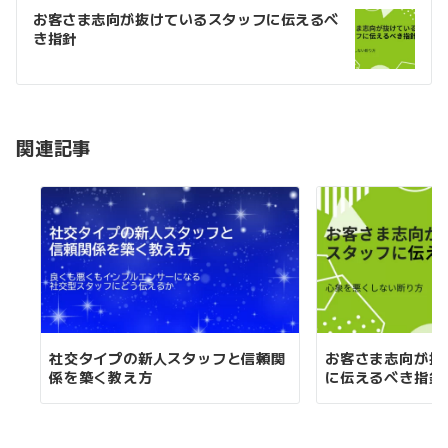
稿
お客さま志向が抜けているスタッフに伝えるべ
き指針
ナ
ビ
ゲ
ー
関連記事
シ
ョ
ン
社交タイプの新人スタッフと信頼関
お客さま志向が抜
係を築く教え方
に伝えるべき指針