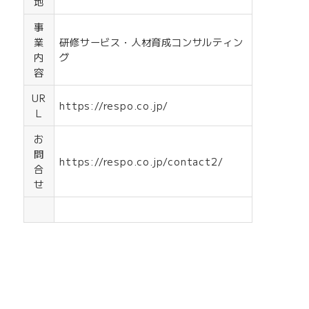
地
事
業
研修サービス・人材育成コンサルティン
内
グ
容
UR
https://respo.co.jp/
L
お
問
https://respo.co.jp/contact2/
合
せ