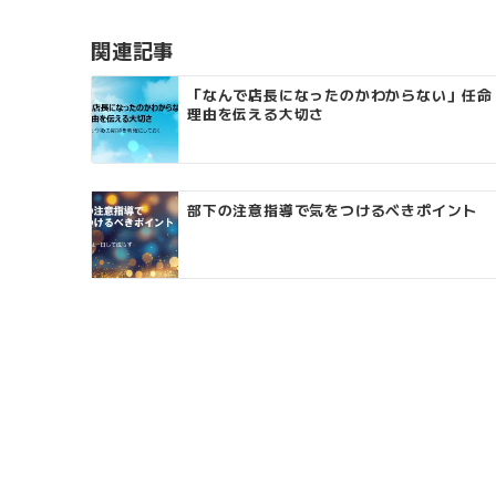
ビ
ゲ
関連記事
ー
「なんで店長になったのかわからない」任命
理由を伝える大切さ
シ
ョ
ン
部下の注意指導で気をつけるべきポイント