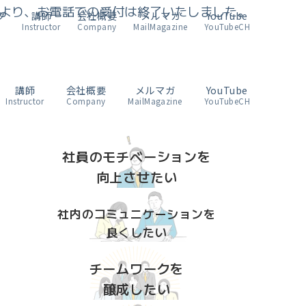
4月より、お電話での受付は終了いたしました。
グ
講師
会社概要
メルマガ
YouTube
Instructor
Company
MailMagazine
YouTubeCH
講師
会社概要
メルマガ
YouTube
る
Instructor
Company
MailMagazine
YouTubeCH
社員のモチベーションを
向上させたい
社内のコミュニケーションを
良くしたい
チームワークを
醸成したい