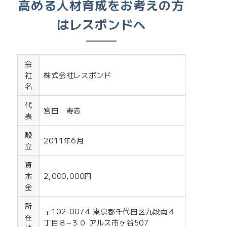
高める人材育成をお考えの方
はレスポンドへ
会
社
株式会社レスポンド
名
代
宮田 寿志
表
設
2011年6月
立
資
本
2,000,000円
金
所
〒102-0074 東京都千代田区九段南４
在
丁目８−３０ アルス市ヶ谷507