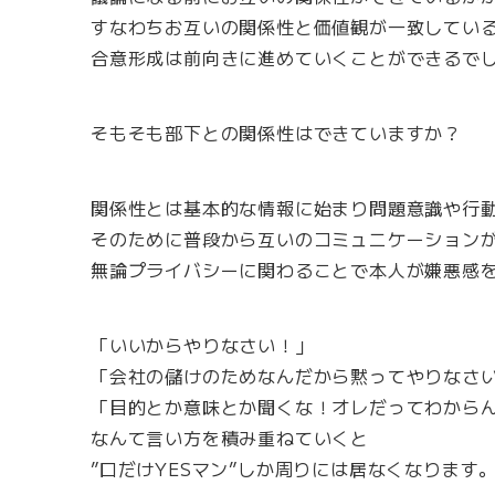
すなわちお互いの関係性と価値観が一致してい
合意形成は前向きに進めていくことができるで
そもそも部下との関係性はできていますか？
関係性とは基本的な情報に始まり問題意識や行
そのために普段から互いのコミュニケーション
無論プライバシーに関わることで本人が嫌悪感を
「いいからやりなさい！」
「会社の儲けのためなんだから黙ってやりなさ
「目的とか意味とか聞くな！オレだってわから
なんて言い方を積み重ねていくと
”口だけYESマン”しか周りには居なくなります