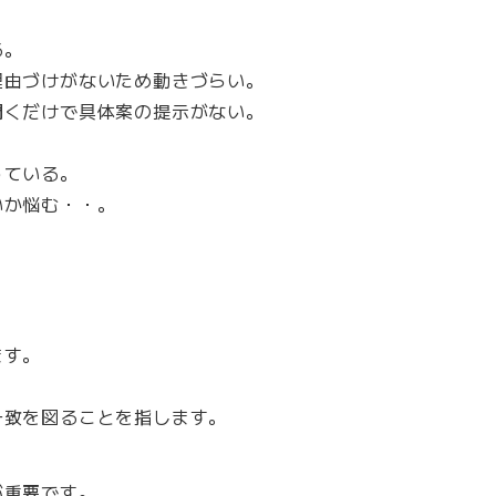
る。
理由づけがないため動きづらい。
聞くだけで具体案の提示がない。
っている。
いか悩む・・。
ます。
一致を図ることを指します。
が重要です。