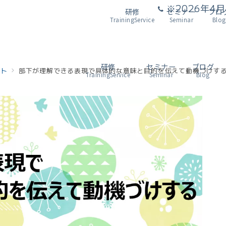
※2026年
研修
セミナー
ブロ
TrainingService
Seminar
Blog
研修
セミナー
ブログ
ント
部下が理解できる表現で具体的な意味と目的を伝えて動機づけす
TrainingService
Seminar
Blog