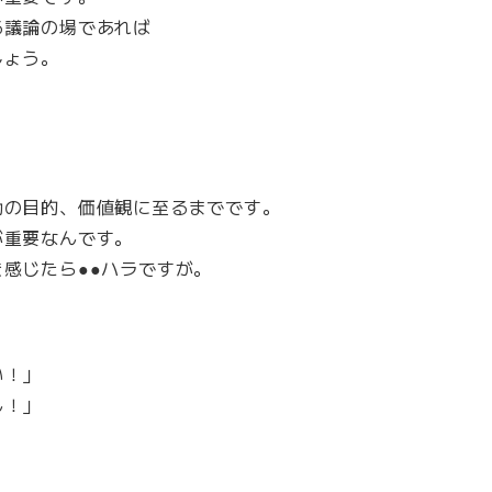
る議論の場であれば
しょう。
動の目的、価値観に至るまでです。
が重要なんです。
感じたら●●ハラですが。
い！」
ん！」
。