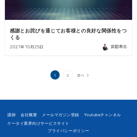
感謝とお詫びを通じてお客様との良好な関係性をつ
くる
宮田寿志
2021年10月25日
投
1
2
次へ
稿
の
ペ
ー
講師
会社概要
メールマガジン登録
Youtubeチャンネル
ケータイ業界向けサービスサイト
ジ
プライバシーポリシー