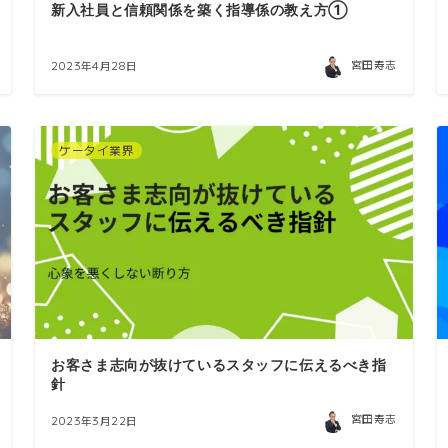
新入社員と信頼関係を築く指導係の教え方①
宮田寿志
2023年4月28日
ケータイ業界
お客さま志向が抜けているスタッフに伝えるべき指
針
宮田寿志
2023年3月22日