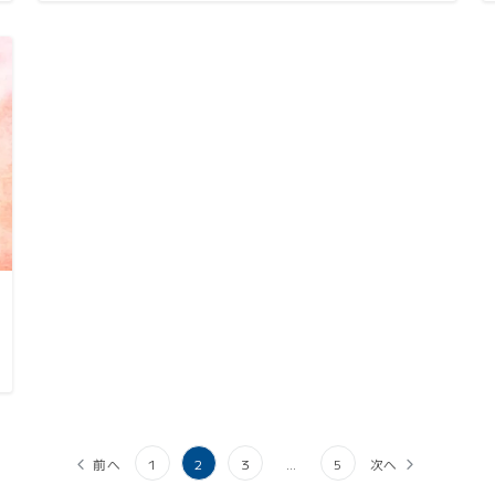
前へ
1
2
3
…
5
次へ